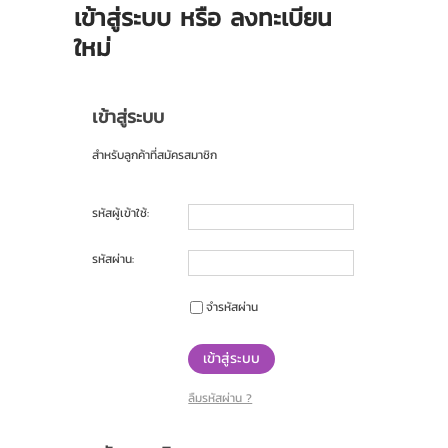
สินค้า
เข้าสู่ระบบ หรือ ลงทะเบียน
ใหม่
บัญชีผู้ใช้
ติดต่อเรา
เข้าสู่ระบบ
ขั้นตอนการสั่งซื้อ
สำหรับลูกค้าที่สมัครสมาชิก
แจ้งชำระเงิน
ข่าวสาร
รหัสผู้เข้าใช้:
โปรโมชั่น
รหัสผ่าน:
ดาวน์โหลด
จำรหัสผ่าน
เกี่ยวกับเรา
เข้าสู่ระบบ
รางวัลการันตี
ลืมรหัสผ่าน ?