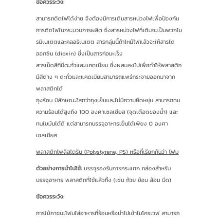
ข้อควรระวัง:
สามารถติดไฟได้ง่าย จึงต้องมีการเติมสารหน่วงไฟเพื่อป้องกัน
การติดไฟในกระบวนการผลิต ซึ่งสารหน่วงไฟที่เติมจะเป็นพวกโบ
รมิเนเตตและคลอริเนเตต สารกลุ่มนี้ถ้าไหม้ไฟแล้วจะให้สารได
ออกซิน (dioxin) ซึ่งเป็นสารก่อมะเร็ง
สารเม็ดสีที่มีตะกั่วและแคดเมียม ซึ่งผสมลงไปเพื่อทำให้พลาสติก
มีสีต่าง ๆ ตะกั่วและแคดเมียมสามารถแพร่กระจายออกมาจาก
พลาสติกได้
ถุงร้อน มีลักษณะใสกว่าถุงเย็นและไม่มีความยืดหยุ่น สามารถทน
ความร้อนได้สูงถึง 100 องศาเซลเซียส (จุดเดือดของน้ำ) และ
ทนไขมันได้ดี แต่สามารถบรรจุอาหารเย็นได้เพียง 0 องศา
เซลเซียส
พลาสติกโพลีสไตรีน (Polystyrene, PS) หรือที่เรียกกันว่า โฟม
ตัวอย่างการนำไปใช้:
บรรจุรองรับการกระแทก กล่องสำหรับ
บรรจุอาหาร พลาสติกที่ใช้แล้วทิ้ง (เช่น ถ้วย ช้อน ส้อม มีด)
ข้อควรระวัง:
การใช้ภาชนะโฟมใส่อาหารที่ร้อนหรือนำไปเข้าไมโครเวฟ สามารถ