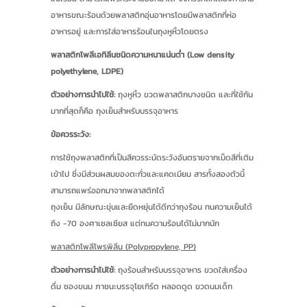
อาหารขณะร้อนด้วยพลาสติกอุ่นอาหารโดยมีพลาสติกที่ห่อ
อาหารอยู่ และการใส่อาหารร้อนในถุงหูหิ้วโดยตรง
พลาสติกโพลีเอทิลีนชนิดความหนาแน่นต่ำ (Low density
polyethylene, LDPE)
ตัวอย่างการนำไปใช้:
ถุงหูหิ้ว ขวดพลาสติกบางชนิด และที่ใช้กัน
มากที่สุดก็คือ ถุงเย็นสำหรับบรรจุอาหาร
ข้อควรระวัง:
การใช้ถุงพลาสติกที่เป็นสีควรระมัดระวังอันตรายจากเม็ดสีที่เติม
เข้าไป ซึ่งมีส่วนผสมของตะกั่วและแคดเมียม สารทั้งสองตัวนี้
สามารถแพร่ออกมาจากพลาสติกได้
ถุงเย็น มีลักษณะขุ่นและยืดหยุ่นได้ดีกว่าถุงร้อน ทนความเย็นได้
ถึง -70 องศาเซลเซียส แต่ทนความร้อนได้ไม่มากนัก
พลาสติกโพลีโพรพิลีน (Polypropylene, PP)
ตัวอย่างการนำไปใช้:
ถุงร้อนสำหรับบรรจุอาหาร ขวดใส่เครื่อง
ดื่ม ซองขนม ภาชนะบรรจุโยเกิร์ต หลอดดูด ขวดนมเด็ก