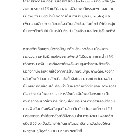
โครงสร้างคล้ายฮอร์โมนเอสโตรเจน (estrogen) ของเพศหญิง
ส่งผลกระทบทำให้สเปริม์ลดลง เปลี่ยนพฤติกรรมเพศ นอกจาก
นี้ยังพบว่าเหนี่ยวนำให้เกิดการต้านทานอินซูลิน (insulin) และ
เพิ่มความเสี่ยงการเกิดมะเร็งเต้านมอีกด้วย ในเด็กทำให้เป็นหนุ่ม
เป็นสาวเร็วเกินไป มีแนวโน้มที่จะเป็นโรคอ้วน และไฮเปอร์แอคทีฟ
พลาสติกเกือบทุกชนิดก่อปัญหาด้านสิ่งแวดล้อม เนื่องจาก
กระบวนการผลิตมีการปล่อยสารพิษเข้าไปในอากาศและน้ำทำให้
เกิดภาวะมลพิษ และต้องอาศัยพลังงานสูงกว่าการผลิตแก้ว
นอกจากนี้พลาสติกที่ได้จากการรีไซเคิลจะมีคุณภาพด้อยลงจาก
ผลิตภัณฑ์ก่อนการรีไซเคิล ดังนั้นจึงไม่สามารถนำกลับมาผลิต
เป็นผลิตภัณฑ์เดิมได้ ต้องทำเป็นผลิตภัณฑ์ที่ด้อยคุณภาพลงไป
ตัวอย่างเช่น โฟมบรรจุอาหารรีไซเคิลเป็นโฟมกันกระแทก (ไม่
สามารถกลับมาใส่อาหารได้อีก) ซึ่งในกระบวนการรีไซเคิลนี้ต้องมี
การเพิ่มวัตถุดิบหรือต้นทุนด้านอื่นๆอีกด้วย ในขณะที่หากนำไป
ย่อยสลายจะทำได้ยากด้วยวิธีฝังกลบ ส่วนการเผาขยะพลาสติก
ชนิดพีวีซี จะเป็นตัวก่อให้เกิดสารไดออกซิน ยกเว้นต้องใช้เตา
เผาอุณหภูมิสูงถึง 1300 องศาเซลเซียสี้