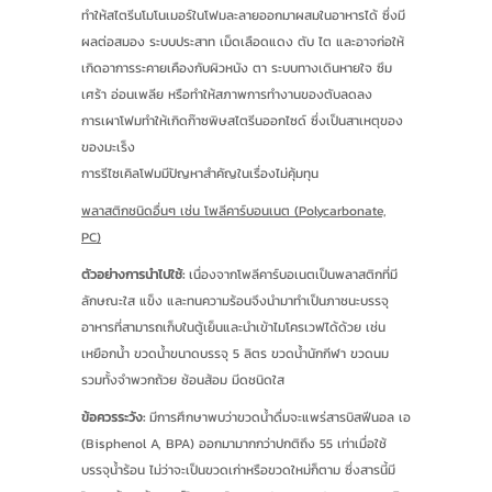
ทำให้สไตรีนโมโนเมอร์ในโฟมละลายออกมาผสมในอาหารได้ ซึ่งมี
ผลต่อสมอง ระบบประสาท เม็ดเลือดแดง ตับ ไต และอาจก่อให้
เกิดอาการระคายเคืองกับผิวหนัง ตา ระบบทางเดินหายใจ ซึม
เศร้า อ่อนเพลีย หรือทำให้สภาพการทำงานของตับลดลง
การเผาโฟมทำให้เกิดก๊าซพิษสไตรีนออกไซด์ ซึ่งเป็นสาเหตุของ
ของมะเร็ง
การรีไซเคิลโฟมมีปัญหาสำคัญในเรื่องไม่คุ้มทุน
พลาสติกชนิดอื่นๆ เช่น โพลีคาร์บอนเนต (Polycarbonate,
PC)
ตัวอย่างการนำไปใช้:
เนื่องจากโพลีคาร์บอเนตเป็นพลาสติกที่มี
ลักษณะใส แข็ง และทนความร้อนจึงนำมาทำเป็นภาชนะบรรจุ
อาหารที่สามารถเก็บในตู้เย็นและนำเข้าไมโครเวฟได้ด้วย เช่น
เหยือกน้ำ ขวดน้ำขนาดบรรจุ 5 ลิตร ขวดน้ำนักกีฬา ขวดนม
รวมทั้งจำพวกถ้วย ช้อนส้อม มีดชนิดใส
ข้อควรระวัง:
มีการศึกษาพบว่าขวดน้ำดื่มจะแพร่สารบิสฟีนอล เอ
(Bisphenol A, BPA) ออกมามากกว่าปกติถึง 55 เท่าเมื่อใช้
บรรจุน้ำร้อน ไม่ว่าจะเป็นขวดเก่าหรือขวดใหม่ก็ตาม ซึ่งสารนี้มี