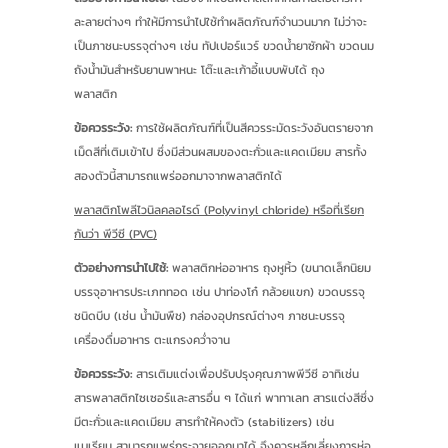
ละลายต่างๆ ทำให้มีการนำไปใช้ทำผลิตภัณฑ์จำนวนมาก ไม่ว่าจะ
เป็นภาชนะบรรจุต่างๆ เช่น ทัปเปอร์แวร์ ขวดน้ำยาซักผ้า ขวดนม
ถังน้ำมันสำหรับยานพาหนะ โต๊ะและเก้าอี้แบบพับได้ ถุง
พลาสติก
ข้อควรระวัง:
การใช้ผลิตภัณฑ์ที่เป็นสีควรระมัดระวังอันตรายจาก
เม็ดสีที่เติมเข้าไป ซึ่งมีส่วนผสมของตะกั่วและแคดเมียม สารทั้ง
สองตัวนี้สามารถแพร่ออกมาจากพลาสติกได้
พลาสติกโพลีไวนิลคลอไรด์ (Polyvinyl chloride) หรือที่เรียก
กันว่า พีวีซี (PVC)
ตัวอย่างการนำไปใช้:
พลาสติกห่ออาหาร ถุงหูหิ้ว (ขนาดเล็กนิยม
บรรจุอาหารประเภททอด เช่น ปาท่องโก๋ กล้วยแขก) ขวดบรรจุ
ชนิดบีบ (เช่น น้ำมันพืช) กล่องอุปกรณ์ต่างๆ ภาชนะบรรจุ
เครื่องดื่มอาหาร ตะแกรงคว่ำจาน
ข้อควรระวัง:
สารเติมแต่งเพื่อปรับปรุงคุณภาพพีวีซี อาทิเช่น
สารพลาสติกไซเซอร์และสารอื่น ๆ ได้แก่ พาทาเลท สารแต่งสีซึ่ง
มีตะกั่วและแคดเมียม สารทำให้คงตัว (stabilizers) เช่น
แบเรียม สามารถแพร่กระจายออกมาได้ จึงควรหลีกเลี่ยงการห่อ