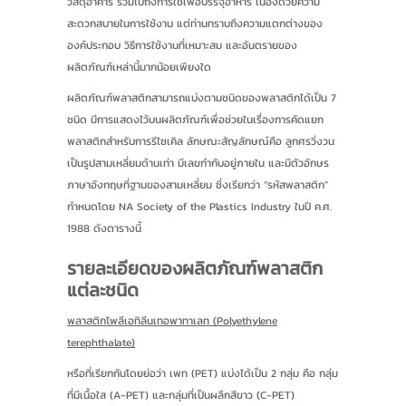
วัสดุอาคาร รวมไปถึงการใช้เพื่อบรรจุอาหาร เนื่องด้วยความ
สะดวกสบายในการใช้งาน แต่ท่านทราบถึงความแตกต่างของ
องค์ประกอบ วิธีการใช้งานที่เหมาะสม และอันตรายของ
ผลิตภัณฑ์เหล่านี้มากน้อยเพียงใด
ผลิตภัณฑ์พลาสติกสามารถแบ่งตามชนิดของพลาสติกได้เป็น 7
ชนิด มีการแสดงไว้บนผลิตภัณฑ์เพื่อช่วยในเรื่องการคัดแยก
พลาสติกสำหรับการรีไซเคิล ลักษณะสัญลักษณ์คือ ลูกศรวิ่งวน
เป็นรูปสามเหลี่ยมด้านเท่า มีเลขกำกับอยู่ภายใน และมีตัวอักษร
ภาษาอังกฤษที่ฐานของสามเหลี่ยม ซึ่งเรียกว่า “รหัสพลาสติก”
กำหนดโดย NA Society of the Plastics Industry ในปี ค.ศ.
1988 ดังตารางนี้
รายละเอียดของผลิตภัณฑ์พลาสติก
แต่ละชนิด
พลาสติกโพลีเอทิลีนเทอพาทาเลท (Polyethylene
terephthalate)
หรือที่เรียกกันโดยย่อว่า เพท (PET) แบ่งได้เป็น 2 กลุ่ม คือ กลุ่ม
ที่มีเนื้อใส (A-PET) และกลุ่มที่เป็นผลึกสีขาว (C-PET)