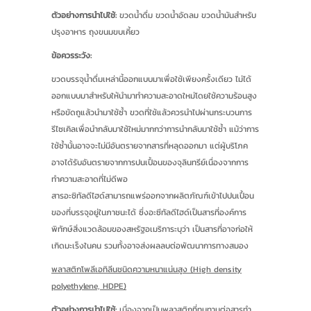
ตัวอย่างการนำไปใช้:
ขวดน้ำดื่ม ขวดน้ำอัดลม ขวดน้ำมันสำหรับ
ปรุงอาหาร ถุงขนมขบเคี้ยว
ข้อควรระวัง:
ขวดบรรจุน้ำดื่มเหล่านี้ออกแบบมาเพื่อใช้เพียงครั้งเดียว ไม่ได้
ออกแบบมาสำหรับให้นำมาทำความสะอาดใหม่โดยใช้ความร้อนสูง
หรือขัดถูแล้วนำมาใช้ซ้ำ ขวดที่ใช้แล้วควรนำไปผ่านกระบวนการ
รีไซเคิลเพื่อนำกลับมาใช้ใหม่มากกว่าการนำกลับมาใช้ซ้ำ แม้ว่าการ
ใช้ซ้ำนั้นอาจจะไม่มีอันตรายจากสารที่หลุดออกมา แต่ผู้บริโภค
อาจได้รับอันตรายจากการปนเปื้อนของจุลินทรีย์เนื่องจากการ
ทำความสะอาดที่ไม่ดีพอ
สารอะซิทัลดีไฮด์สามารถแพร่ออกจากผลิตภัณฑ์เข้าไปปนเปื้อน
ของที่บรรจุอยู่ในภาชนะได้ ซึ่งอะซีทัลดีไฮด์เป็นสารที่องค์การ
พิทักษ์สิ่งแวดล้อมของสหรัฐอเมริการะบุว่า เป็นสารที่อาจก่อให้
เกิดมะเร็งในคน รวมทั้งอาจส่งผลลบต่อพัฒนาการทางสมอง
พลาสติกโพลีเอทิลีนชนิดความหนาแน่นสูง (High density
polyethylene, HDPE)
ตัวอย่างการนำไปใช้:
เนื่องจากเป็นพลาสติกที่ทนทานต่อสารทำ