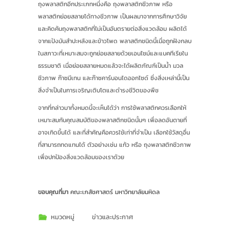
ถุงพลาสติกอีกประเภทหนึ่งคือ ถุงพลาสติกชีวภาพ หรือ
พลาสติกย่อยสลายได้ทางชีวภาพ เป็นผลมาจากการศึกษาวิจัย
และคิดค้นถุงพลาสติกที่ไม่เป็นอันตรายต่อสิ่งแวดล้อม ผลิตได้
จากแป้งมันสำปะหลังและข้าวโพด พลาสติกชนิดนี้เมื่อถูกฝังกลบ
ในสภาวะที่เหมาะสมจะถูกย่อยสลายด้วยเอนไซม์และแบคทีเรียใน
ธรรมชาติ เมื่อย่อยสลายหมดแล้วจะได้ผลิตภัณฑ์เป็นน้ำ มวล
ชีวภาพ ก๊าซมีเทน และก๊าซคาร์บอนไดออกไซด์ ซึ่งสิ่งเหล่านี้เป็น
สิ่งจำเป็นในการเจริญเติบโตและดำรงชีวิตของพืช
จากที่กล่าวมาทั้งหมดนี้จะเห็นได้ว่า การใช้พลาสติกควรเลือกให้
เหมาะสมกับคุณสมบัติของพลาสติกชนิดนั้นๆ เพื่อลดอันตายที่
อาจเกิดขึ้นได้ และที่สำคัญคือควรใช้เท่าที่จำเป็น เลือกใช้วัสดุอื่น
ที่สามารถทดแทนได้ ตัวอย่างเช่น แก้ว หรือ ถุงพลาสติกชีวภาพ
เพื่อปกป้องสิ่งแวดล้อมของเราด้วย
ขอบคุณที่มา
คณะเภสัชศาสตร์ มหาวิทยาลัยมหิดล
หมวดหมู่
ข่าวและประกาศ