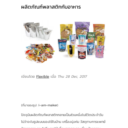
สินค้า
ผลิตภัณฑ์พลาสติกกับอาหาร
บัญชีผู้ใช้
ติดต่อเรา
ขั้นตอนการสั่งซื้อ
แจ้งชำระเงิน
ข่าวสาร
โปรโมชั่น
เขียนโดย
Flexible
เมื่อ
Thu 28 Dec, 2017
ดาวน์โหลด
เกี่ยวกับเรา
i-am-maker
(ที่มาของรูป:
)
รางวัลการันตี
ปัจจุบันผลิตภัณฑ์พลาสติกกลายเป็นส่วนหนึ่งในชีวิตประจำวัน
ไม่ว่าจะในรูปแบบของใช้ในบ้าน เครื่องนุ่งห่ม วัสดุทางการแพทย์