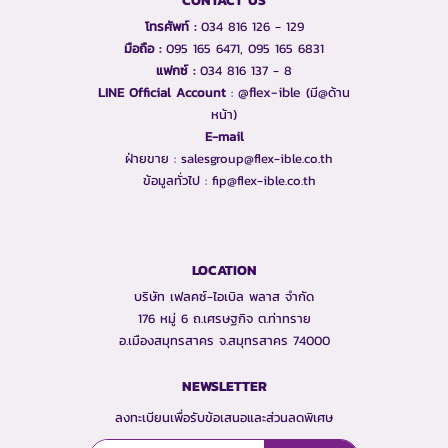
CONTACT US
โทรศัพท์ :
034 816 126 - 129
มือถือ :
095 165 6471, 095 165 6831
แฟกซ์ :
034 816 137 - 8
@flex-ible
LINE Official Account​
:
(มี@ด้าน
หน้า)
E-mail
ฝ่ายขาย :
salesgroup@flex-ible.co.th
ข้อมูลทั่วไป :
fip@flex-ible.co.th
LOCATION
บริษัท เฟลคซ์-ไอเบิล พลาส จำกัด
176 หมู่ 6 ถ.เศรษฐกิจ ต.ท่าทราย
อ.เมืองสมุทรสาคร จ.สมุทรสาคร 74000
NEWSLETTER
ลงทะเบียนเพื่อรับข้อเสนอและส่วนลดพิเศษ